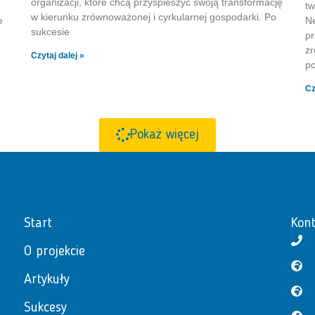
organizacji, które chcą przyspieszyć swoją transformację
tw
w kierunku zrównoważonej i cyrkularnej gospodarki. Po
e
Ne
sukcesie
pr
z
Czytaj dalej »
p
Cz
Pokaż więcej
Start
Kont
O projekcie
Artykuły
Sukcesy