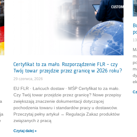
B
p
13
Ma
ma
po
Certyfikat to za mało. Rozporządzenie FLR – czy
ma
Twój towar przejdzie przez granicę w 2026 roku?
dy
29 czerwca, 2026
ek
EU FLR · Łańcuch dostaw · MŚP Certyfikat to za mało.
Cz
Czy Twój towar przejdzie przez granicę? Nowe przepisy
ia
zwiększają znaczenie dokumentacji dotyczącej
pochodzenia towaru i standardów pracy u dostawców.
ja
Przeczytaj pełny artykuł → Regulacja Zakaz produktów
e
związanych z pracą
Czytaj dalej »