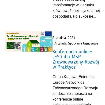
transformację w kierunku
zrównoważonej i cyrkularnej
gospodarki. Po sukcesie...
2 grudnia, 2024
|
Artykuły
,
Spotkania biznesowe
Konferencja online:
„ESG dla MŚP –
Zrównoważony Rozwój
w Praktyce”
Grupa Krajowa Enterprise
Europe Network ds.
Zrównoważonego Rozwoju
serdecznie zaprasza na
konferencję online
poświęconą wdrażaniu