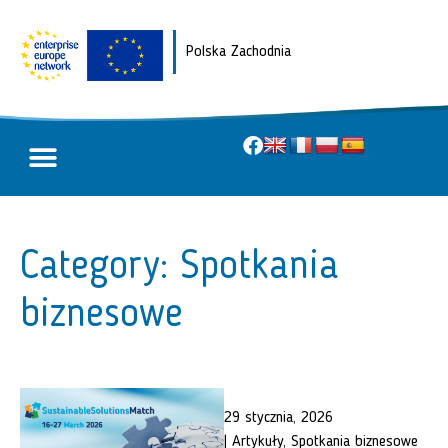
Polska Zachodnia
O projekcie
Twoja opinia dla UE
Category: Spotkania
biznesowe
29 stycznia, 2026
|
Artykuły
,
Spotkania biznesowe